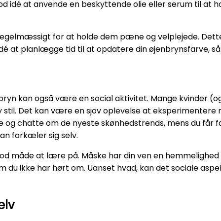
 idé at anvende en beskyttende olie eller serum til at 
n regelmæssigt for at holde dem pæne og velplejede. De
at planlægge tid til at opdatere din øjenbrynsfarve, så du
bryn kan også være en social aktivitet. Mange kvinder (o
y stil. Det kan være en sjov oplevelse at eksperimentere 
fe og chatte om de nyeste skønhedstrends, mens du får fa
n forkæler sig selv.
d måde at lære på. Måske har din ven en hemmelighed til 
 som du ikke har hørt om. Uanset hvad, kan det sociale as
elv