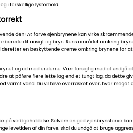
og i forskellige lysforhold.
orrekt
t anvende den! At farve øjenbrynene kan virke skræmmend
t forberede dit ansigt og bryn. Rens området omkring brynen
d derefter en beskyttende creme omkring brynene for at f
 brynet og ud mod enderne. Vær forsigtig med at undgå at
e at påføre flere lette lag end et tungt lag, da dette giv
ed varmt vand. Du vil blive overrasket over, hvor meget de
nke på vedligeholdelse. Selvom en god øjenbrynsfarve kan v
ge levetiden af din farve, skal du undgå at bruge aggress