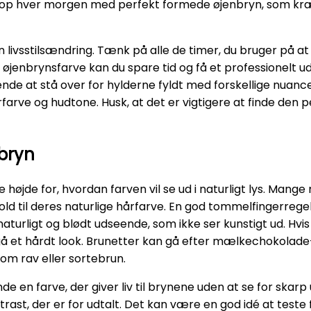
gne op hver morgen med perfekt formede øjenbryn, som kr
 livsstilsændring. Tænk på alle de timer, du bruger på at
od øjenbrynsfarve kan du spare tid og få et professionel
e at stå over for hylderne fyldt med forskellige nuan
farve og hudtone. Husk, at det er vigtigere at finde den 
 bryn
 højde for, hvordan farven vil se ud i naturligt lys. Mang
rhold til deres naturlige hårfarve. En god tommelfingerrege
naturligt og blødt udseende, som ikke ser kunstigt ud. Hvis
dgå et hårdt look. Brunetter kan gå efter mælkechokolade
som rav eller sortebrun.
e en farve, der giver liv til brynene uden at se for skarp u
st, der er for udtalt. Det kan være en god idé at teste f