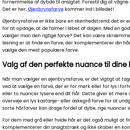
fornemmelse af dybde til ansigtet. Forestil dig at vå
Det er her,
Øjenbrynsfarve
kommer ind i billedet!
Øjenbrynsfarve er ikke bare en skønhedstrend; det er en
for at opdage, at de falmer i løbet af dagen. Med en g
vælger man den rigtige farve? Det kan være skræmmend
løsning er at finde en farve, der komplementerer din hår
vælge den mest populære farve.
Valg af den perfekte nuance til dine
Når man vælger en øjenbrynsfarve, er det vigtigt at tage
ved at vælge en farve, der er for mørk eller for lys i fo
eller to nuancer lysere end dit hår. Dette giver et mere 
overveje en lys kastanje- eller askegrå farve for at un
sorte hårfarver kan drage fordel af dybe, rige nuancer 
For dem med grå eller hvide hår er det også muligt at find
komplementerer din ansigtstræk og ikke skaber en kontra