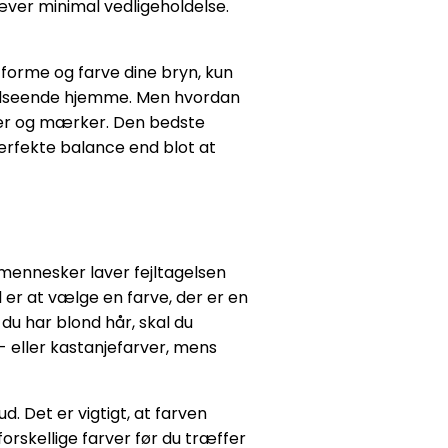
æver minimal vedligeholdelse.
 forme og farve dine bryn, kun
t udseende hjemme. Men hvordan
cer og mærker. Den bedste
perfekte balance end blot at
e mennesker laver fejltagelsen
l er at vælge en farve, der er en
 du har blond hår, skal du
- eller kastanjefarver, mens
d. Det er vigtigt, at farven
orskellige farver før du træffer