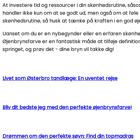
At investere tid og ressourcer i din skønhedsrutine, såso
handler ikke kun om at se godt ud, men også om at føle s
skønhedsrutine, så husk at tænke på kraften i en god øje
Uanset om du er en nybegynder eller en erfaren skønhedse
Øjenbrynsfarve er en fantastisk måde at tilføje definition og
springet, og prøv det - dine bryn vil takke dig!
Livet som Østerbro tandlæge: En uventet rejse
Bliv dit bedste jeg med den perfekte øjenbrynsfarve!
Drømmen om den perfekte søvn: Find din topmadras