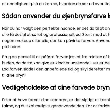
et endeligt valg, så du kan se, hvordan de ser ud over tid 
Sådan anvender du øjenbrynsfarve k
Når du har valgt den perfekte nuance, er det tid til a
alle få det til at se let og professionelt ud. Start med a
nogen makeup eller olie, der kan påvirke farven. Anven
på huden.
Brug en pensel til at påføre farven jævnt fra midten af
huden, da dette kan give et klodset udseende. Det er bedr
Lad farven sidde i den anbefalede tid, og skyl derefter m
til dine bryn!
Vedligeholdelse af dine farvede bryn
Efter at have farvet dine øjenbryn, er det vigtigt at tæ
falme, og du skal muligvis genanvende den. For at forlæn