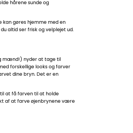
holde hårene sunde og
tte kan gøres hjemme med en
 altid ser frisk og velplejet ud.
g mænd!) nyder at tage til
med forskellige looks og farver
rvet dine bryn. Det er en
at få farven til at holde
pekt af at farve øjenbrynene være