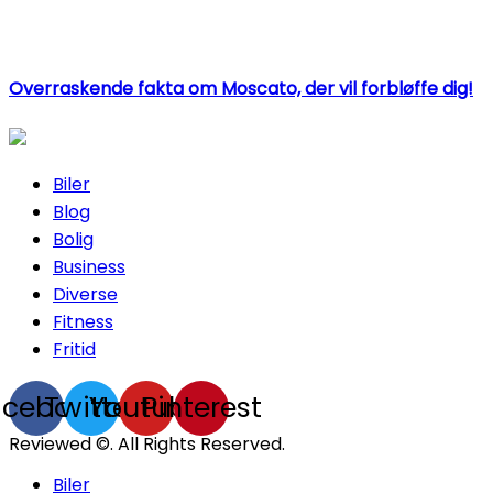
Overraskende fakta om Moscato, der vil forbløffe dig!
Biler
Blog
Bolig
Business
Diverse
Fitness
Fritid
acebook
Twitter
Youtube
Pinterest
Reviewed ©. All Rights Reserved.
Biler